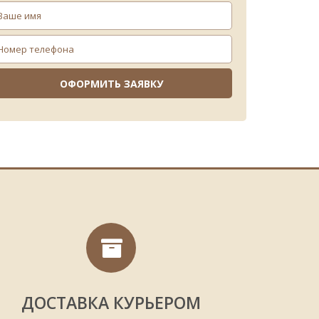
тказу системы.
отать из-за неправильной настройки или
аточно просто позвонить по телефону или
правится с этой задачей."
офе-Сервис» проводут диагностику и выполнят
онику, полностью очистят систему. После
бы оно не выходило из строя.
ИН
и. Для каждого аппарата в комплекте есть
ы при работе техники, то она не будет часто
ка, ремонт и обслуживание кофемашин будут
у, а при повторной поломке аппарата его
.
ДОСТАВКА КУРЬЕРОМ