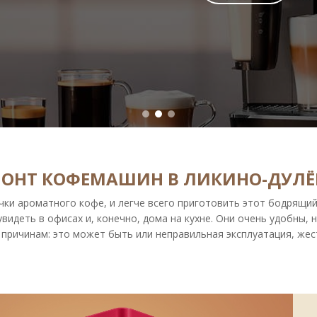
МОНТ КОФЕМАШИН В ЛИКИНО-ДУЛЁ
чки ароматного кофе, и легче всего приготовить этот бодрящи
увидеть в офисах и, конечно, дома на кухне. Они очень удобны, н
причинам: это может быть или неправильная эксплуатация, жест
КОГДА НЕОБХОДИМ РЕМОНТ
ональной основе производит сервисный центр «Кофе-Сервис», н
огда, когда не соблюдаются правила эксплуатации. Иногда вла