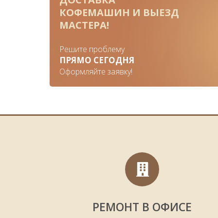
«починить» обору
КОФЕМАШИН
И ВЫЕЗД
МАСТЕРА!
Мелкий ремонт кофеварок в Ликино-Дулёве 
изношенных деталей. Если нужна очистка ап
Решите проблему
оставить заявку на вызов сп
ПРЯМО СЕГОДНЯ
Оформляйте заявку!
Но если возникли более серьезные поломки, то 
ремонт профессиональных кофемашин, а такж
ремонта квалифицированный маст
РЕ
Чтобы не приходилось часто делать ремонт к
подробная инструкция, где описаны все правила
Но если все же ваша кофемашина сломалась, о
сделаны квалифицированными специалистами.
отр
РЕМОНТ В ОФИСЕ