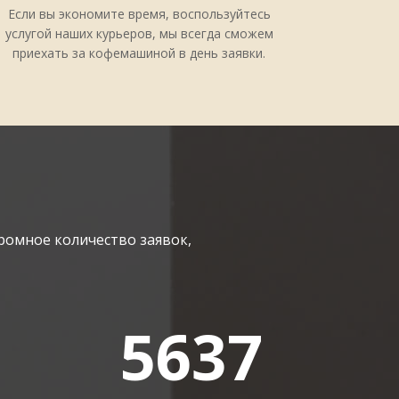
ых кофемашин, восстановить отдельные узлы и
Если вы экономите время, воспользуйтесь
любого кофеварочного аппарата. Обращаясь в
услугой наших курьеров, мы всегда сможем
будет радовать вас и ваших посетителей
приехать за кофемашиной в день заявки.
ромное количество заявок,
5637