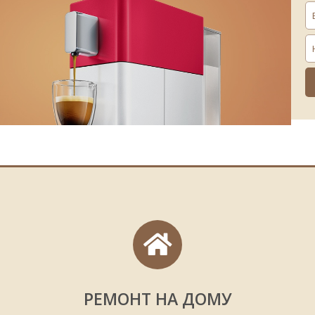
дование, что приводит к еще большим поломкам или полному о
может быть произведен на месте. Обычно техника не хочет раб
парата, перенастройка программы или замена уплотнений, дост
ециалиста на сайте. Наш мастер по ремонту кофемашин быстро с
нужно привезти технику в наш сервисный центр. Специалисты «К
е замену всех изношенных деталей, правильно настроят электр
ер объяснит, как правильно пользоваться оборудованием, что
МОНТ И ОБСЛУЖИВАНИЕ КОФЕМАШ
офейного оборудования, нужно соблюдать правила эксплуатаци
 по уходу за ним. Если предпринимать все профилактические мер
ломаться, и прослужит долго.
бращайтесь в Сервисный Центр «Кофе-Сервис», у нас диагности
 Кроме этого мы предоставляем гарантию на выполненную работ
емонтируют бесплатно до истечения гарантийных обязательств
РЕМОНТ НА ДОМУ